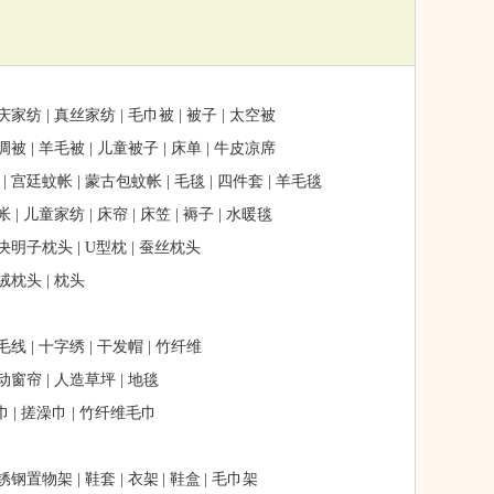
庆家纺
|
真丝家纺
|
毛巾被
|
被子
|
太空被
调被
|
羊毛被
|
儿童被子
|
床单
|
牛皮凉席
|
宫廷蚊帐
|
蒙古包蚊帐
|
毛毯
|
四件套
|
羊毛毯
帐
|
儿童家纺
|
床帘
|
床笠
|
褥子
|
水暖毯
决明子枕头
|
U型枕
|
蚕丝枕头
绒枕头
|
枕头
毛线
|
十字绣
|
干发帽
|
竹纤维
动窗帘
|
人造草坪
|
地毯
巾
|
搓澡巾
|
竹纤维毛巾
锈钢置物架
|
鞋套
|
衣架
|
鞋盒
|
毛巾架