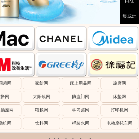
口红
集成灶
调扇网
家纺网
床上用品网
凉席网
蚊帐网
太阳镜网
防盗门网
床垫网
关插座网
猫粮网
学习桌网
打印机网
勤机网
饮料网
桶装水网
电动摩托车网