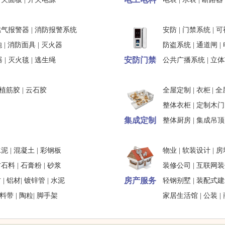
燃气报警器
|
消防报警系统
安防
|
门禁系统
|
可
炮
|
消防面具
|
灭火器
防盗系统
|
通道闸
|
安防门禁
器
|
灭火毯
|
逃生绳
公共广播系统
|
立体
植筋胶
|
云石胶
全屋定制
|
衣柜
|
全
整体衣柜
|
定制木门
集成定制
整体厨房
|
集成吊顶
水泥
|
混凝土
|
彩钢板
物业
|
软装设计
|
房
材石料
|
石膏粉
|
砂浆
装修公司
|
互联网装
房产服务
材
|
铝材
|
镀锌管
|
水泥
轻钢别墅
|
装配式建
料带
|
陶粒
|
脚手架
家居生活馆
|
公装
|