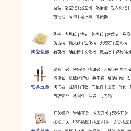
面盆
|
浴室柜
|
浴室镜
|
化妆镜
|
洗衣机柜
|
拖把池
|
角阀
|
皂液器
|
蹲便器
陶瓷
|
内墙砖
|
地砖
|
外墙砖
|
木纹砖
|
马赛
仿古砖
|
抛光砖
|
玻化砖
|
大理石
|
亚光砖
|
陶瓷瓷砖
石英石
|
釉面砖
|
文化石
|
微晶石
|
瓷砖/地
锁具门锁
|
密码锁
|
指纹锁
|
人脸识别智能
酒店锁
|
机械密码锁
|
执手锁
|
玻璃门锁
|
锁具五金
闭门器
|
挂锁
|
门吸
|
门配件
|
拉篮
|
滑轮
|
自攻螺丝
|
紧固件
|
弹簧
|
万向轮
开关插座
|
智能开关
|
感应开关
|
双控开关
按钮开关
|
USB插座
|
插座/排插
|
防雷插座
开关插座
地插
|
插座防水盒
|
转换插头
|
轨道插座
|