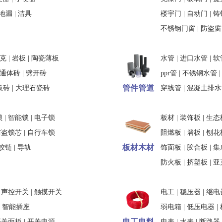
地漏
|
洁具
楼宇门
|
自动门
|
铸
不锈钢门窗
|
防盗窗
克
|
岩板
|
陶瓷薄板
水管
|
进口水管
|
软
通体砖
|
劈开砖
ppr管
|
不锈钢水管
管件管道
板砖
|
大理石瓷砖
穿线管
|
混凝土排水
锁
|
智能锁
|
电子锁
板材
|
装饰板
|
生态
防盗锁芯
|
自行车锁
阻燃板
|
墙板
|
刨花
板材木材
铰链
|
导轨
饰面板
|
胶合板
|
集
防火板
|
挤塑板
|
亚
|
声控开关
|
触摸开关
电工
|
稳压器
|
继电
|
智能插座
弱电箱
|
低压电器
|
电工电料
开关面板
|
开关电源
电表
|
水表
|
断路器