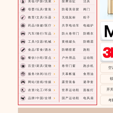
美妆/护肤/洗漱
按摩浴缸
洁具
母婴/玩具/童装
防霉美容胶
阀门
教育/文具/乐器
无线鼠标
粽子
药品/保健/医疗
共享电动车
电磁炉
汽车/骑行/车品
防火卷帘门
防晒衣
工具/仪器/机械
黄桃罐头
防晒霜
食品/零食/酒水
防晒喷雾
跑鞋
餐饮/小吃/茶点
户外用品
运动鞋
百货/厨具/宠物
卷帘门窗
跑步机
空
服务/休闲/出行
天幕帐篷
食用油
网站/游戏/传媒
露营装备
避孕套
开
农资/化工/环保
世界运动鞋
面板灯
品牌/中国/全球
国产运动鞋
电风扇
考