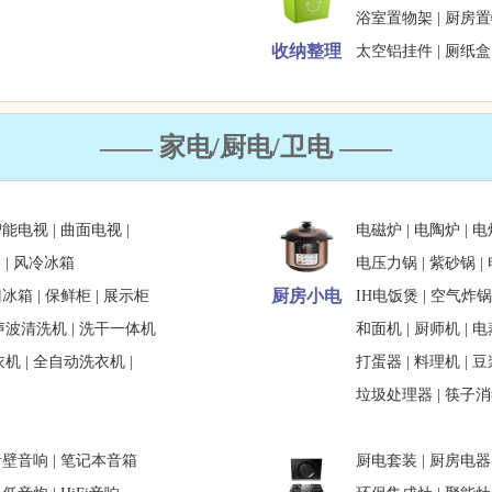
浴室置物架
|
厨房置
收纳整理
太空铝挂件
|
厕纸盒
—— 家电/厨电/卫电 ——
智能电视
|
曲面电视
|
电磁炉
|
电陶炉
|
电
箱
|
风冷冰箱
电压力锅
|
紫砂锅
|
厨房小电
门冰箱
|
保鲜柜
|
展示柜
IH电饭煲
|
空气炸锅
声波清洗机
|
洗干一体机
和面机
|
厨师机
|
电
衣机
|
全自动洗衣机
|
打蛋器
|
料理机
|
豆
垃圾处理器
|
筷子消
音壁音响
|
笔记本音箱
厨电套装
|
厨房电器