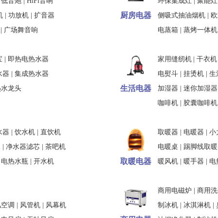
|
低音炮
|
HiFi音响
环保集成灶
|
聚能灶
厨房电器
机
|
功放机
|
扩音器
侧吸式抽油烟机
|
欧
|
广场舞音响
电蒸箱
|
蒸烤一体机
宝
|
即热电热水器
家用缝纫机
|
干衣机
水器
|
集成热水器
电熨斗
|
挂烫机
|
生
生活电器
热水龙头
加湿器
|
迷你加湿器
咖啡机
|
胶囊咖啡机
水器
|
饮水机
|
直饮机
取暖器
|
电暖器
|
小
水
|
净水器滤芯
|
茶吧机
电暖桌
|
踢脚线取暖
取暖电器
|
电热水瓶
|
开水机
暖风机
|
暖手器
|
电
商用电磁炉
|
商用洗
风空调
|
风管机
|
风幕机
制冰机
|
冰淇淋机
|