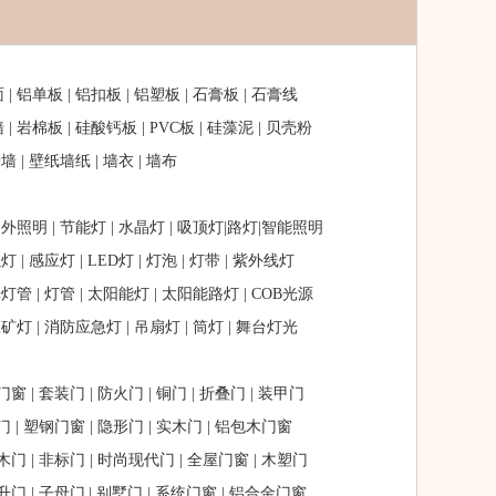
面
|
铝单板
|
铝扣板
|
铝塑板
|
石膏板
|
石膏线
墙
|
岩棉板
|
硅酸钙板
|
PVC板
|
硅藻泥
|
贝壳粉
景墙
|
壁纸墙纸
|
墙衣
|
墙布
户外照明
|
节能灯
|
水晶灯
|
吸顶灯
|
路灯
|
智能照明
烛灯
|
感应灯
|
LED灯
|
灯泡
|
灯带
|
紫外线灯
光灯管
|
灯管
|
太阳能灯
|
太阳能路灯
|
COB光源
工矿灯
|
消防应急灯
|
吊扇灯
|
筒灯
|
舞台灯光
门窗
|
套装门
|
防火门
|
铜门
|
折叠门
|
装甲门
门
|
塑钢门窗
|
隐形门
|
实木门
|
铝包木门窗
木门
|
非标门
|
时尚现代门
|
全屋门窗
|
木塑门
升门
|
子母门
|
别墅门
|
系统门窗
|
铝合金门窗