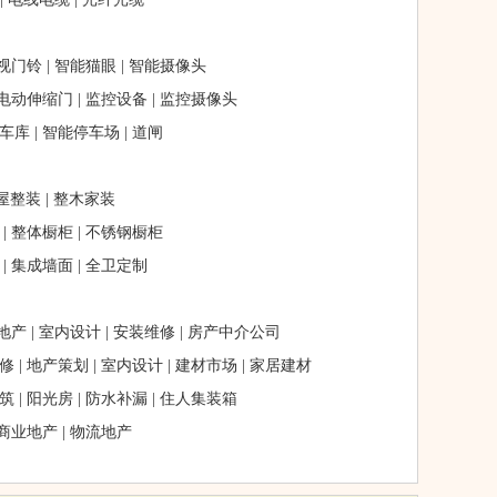
视门铃
|
智能猫眼
|
智能摄像头
电动伸缩门
|
监控设备
|
监控摄像头
车库
|
智能停车场
|
道闸
屋整装
|
整木家装
|
整体橱柜
|
不锈钢橱柜
|
集成墙面
|
全卫定制
地产
|
室内设计
|
安装维修
|
房产中介公司
修
|
地产策划
|
室内设计
|
建材市场
|
家居建材
筑
|
阳光房
|
防水补漏
|
住人集装箱
商业地产
|
物流地产