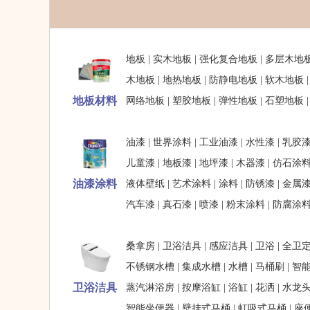
地板
|
实木地板
|
强化复合地板
|
多层木地
木地板
|
地热地板
|
防静电地板
|
软木地板
地板材料
网络地板
|
塑胶地板
|
弹性地板
|
石塑地板
油漆
|
世界涂料
|
工业油漆
|
水性漆
|
乳胶
儿童漆
|
地板漆
|
地坪漆
|
木器漆
|
仿石涂
油漆涂料
液体壁纸
|
艺术涂料
|
涂料
|
防锈漆
|
金属
汽车漆
|
真石漆
|
喷漆
|
粉末涂料
|
防腐涂
桑拿房
|
卫浴洁具
|
感应洁具
|
卫浴
|
全卫
不锈钢水槽
|
集成水槽
|
水槽
|
马桶刷
|
智
卫浴洁具
蒸汽淋浴房
|
按摩浴缸
|
浴缸
|
花洒
|
水龙
智能坐便器
|
壁挂式马桶
|
虹吸式马桶
|
座