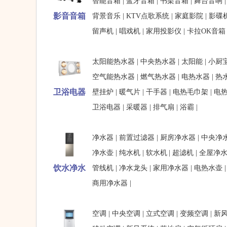
智能音箱
|
蓝牙音箱
|
书架音箱
|
舞台音响
影音音箱
背景音乐
|
KTV点歌系统
|
家庭影院
|
影碟
留声机
|
唱戏机
|
家用投影仪
|
卡拉OK音箱
太阳能热水器
|
中央热水器
|
太阳能
|
小厨
空气能热水器
|
燃气热水器
|
电热水器
|
热
卫浴电器
壁挂炉
|
暖气片
|
干手器
|
电热毛巾架
|
电
卫浴电器
|
采暖器
|
排气扇
|
浴霸
|
净水器
|
前置过滤器
|
厨房净水器
|
中央净
净水壶
|
纯水机
|
软水机
|
超滤机
|
全屋净
饮水净水
管线机
|
净水龙头
|
家用净水器
|
电热水壶
商用净水器
|
空调
|
中央空调
|
立式空调
|
变频空调
|
新