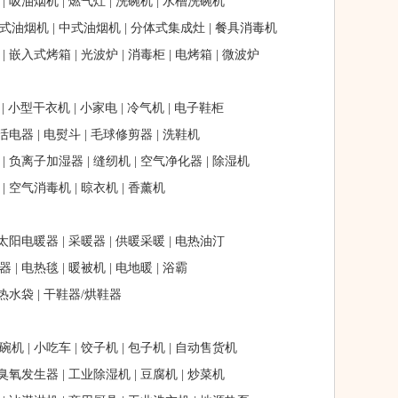
|
吸油烟机
|
燃气灶
|
洗碗机
|
水槽洗碗机
式油烟机
|
中式油烟机
|
分体式集成灶
|
餐具消毒机
|
嵌入式烤箱
|
光波炉
|
消毒柜
|
电烤箱
|
微波炉
|
小型干衣机
|
小家电
|
冷气机
|
电子鞋柜
活电器
|
电熨斗
|
毛球修剪器
|
洗鞋机
|
负离子加湿器
|
缝纫机
|
空气净化器
|
除湿机
|
空气消毒机
|
晾衣机
|
香薰机
太阳电暖器
|
采暖器
|
供暖采暖
|
电热油汀
器
|
电热毯
|
暖被机
|
电地暖
|
浴霸
热水袋
|
干鞋器/烘鞋器
碗机
|
小吃车
|
饺子机
|
包子机
|
自动售货机
臭氧发生器
|
工业除湿机
|
豆腐机
|
炒菜机