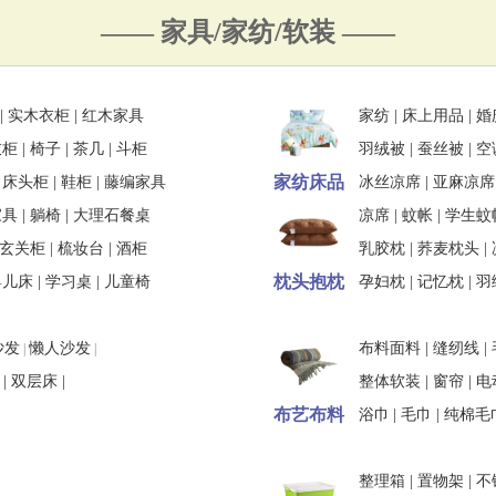
—— 家具/家纺/软装 ——
|
实木衣柜
|
红木家具
家纺
|
床上用品
|
婚
衣柜
|
椅子
|
茶几
|
斗柜
羽绒被
|
蚕丝被
|
空
家纺床品
|
床头柜
|
鞋柜
|
藤编家具
冰丝凉席
|
亚麻凉席
家具
|
躺椅
|
大理石餐桌
凉席
|
蚊帐
|
学生蚊
玄关柜
|
梳妆台
|
酒柜
乳胶枕
|
荞麦枕头
|
枕头抱枕
婴儿床
|
学习桌
|
儿童椅
孕妇枕
|
记忆枕
|
羽
沙发
懒人沙发
布料面料
|
缝纫线
|
|
|
|
双层床
|
整体软装
|
窗帘
|
电
布艺布料
浴巾
|
毛巾
|
纯棉毛
整理箱
|
置物架
|
不