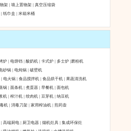
物架
|
墙上置物架
|
真空压缩袋
|
纸巾盒
|
米箱米桶
烤炉
|
电饼铛
|
酸奶机
|
卡式炉
|
多士炉
|
磨粉机
电砂锅
|
电炖锅
|
破壁机
|
电火锅
|
食品搅拌机
|
食品烘干机
|
果蔬清洗机
蒸锅
|
面条机
|
煮蛋器
|
早餐机
|
面包机
浆机
|
榨汁机
|
绞肉机
|
豆芽机
|
纳豆机
毒机
|
消毒刀架
|
家用榨油机
|
煎药壶
|
高端厨电
|
厨卫电器
|
烟机灶具
|
集成环保灶