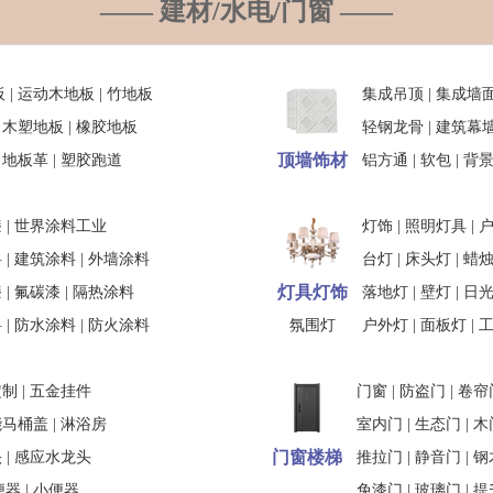
—— 建材/水电/门窗 ——
板
|
运动木地板
|
竹地板
集成吊顶
|
集成墙
|
木塑地板
|
橡胶地板
轻钢龙骨
|
建筑幕
顶墙饰材
|
地板革
|
塑胶跑道
铝方通
|
软包
|
背
漆
|
世界涂料工业
灯饰
|
照明灯具
|
料
|
建筑涂料
|
外墙涂料
台灯
|
床头灯
|
蜡
灯具灯饰
漆
|
氟碳漆
|
隔热涂料
落地灯
|
壁灯
|
日
料
|
防水涂料
|
防火涂料
氛围灯
户外灯
|
面板灯
|
定制
|
五金挂件
门窗
|
防盗门
|
卷帘
能马桶盖
|
淋浴房
室内门
|
生态门
|
木
门窗楼梯
头
|
感应水龙头
推拉门
|
静音门
|
钢
便器
|
小便器
免漆门
|
玻璃门
|
提