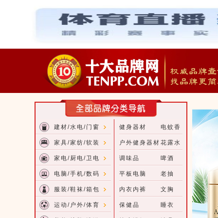
建材/水电/门窗
健身器材
电蚊香
家具/家纺/软装
户外健身器材
花露水
家电/厨电/卫电
调味品
啤酒
电脑/手机/数码
平板电脑
老抽
服装/鞋袜/箱包
内衣内裤
文胸
运动/户外/体育
保健品
睡衣