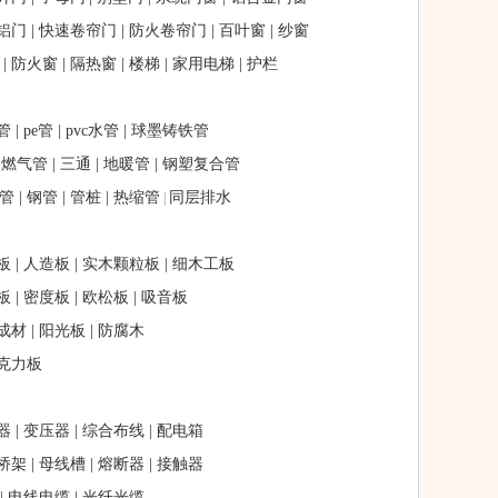
铝门
|
快速卷帘门
|
防火卷帘门
|
百叶窗
|
纱窗
|
防火窗
|
隔热窗
|
楼梯
|
家用电梯
|
护栏
管
|
pe管
|
pvc水管
|
球墨铸铁管
|
燃气管
|
三通
|
地暖管
|
钢塑复合管
管
|
钢管
|
管桩
|
热缩管
同层排水
|
板
|
人造板
|
实木颗粒板
|
细木工板
板
|
密度板
|
欧松板
|
吸音板
成材
|
阳光板
|
防腐木
克力板
器
|
变压器
|
综合布线
|
配电箱
桥架
|
母线槽
|
熔断器
|
接触器
|
电线电缆
|
光纤光缆